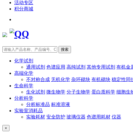
活动专区
积分商城
搜索
化学试剂
通用试剂
色谱应用
高纯试剂
其他专用试剂
有机金
高端化学
不对称合成
无机化学
杂环砌块
有机砌块
稳定性同
生命科学
生化试剂
微生物学
分子生物学
蛋白质科学
细胞生
分析科学
分析标准品
标准溶液
实验室消耗品
实验耗材
安全防护
玻璃仪器
色谱用耗材
仪器
×