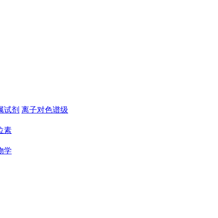
属试剂
离子对色谱级
位素
物学