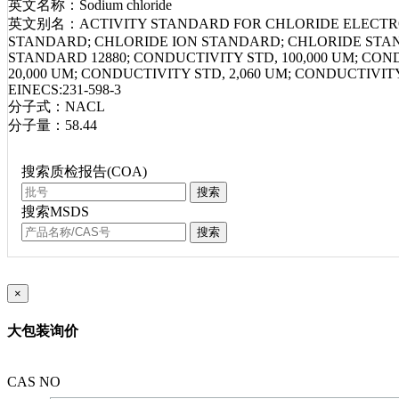
英文名称：Sodium chloride
英文别名：ACTIVITY STANDARD FOR CHLORIDE ELECTROD
STANDARD; CHLORIDE ION STANDARD; CHLORIDE ST
STANDARD 12880; CONDUCTIVITY STD, 100,000 UM; COND
20,000 UM; CONDUCTIVITY STD, 2,060 UM; CONDUCTIVITY
EINECS:231-598-3
分子式：NACL
分子量：58.44
搜索质检报告(COA)
搜索
搜索MSDS
搜索
×
大包装询价
CAS NO