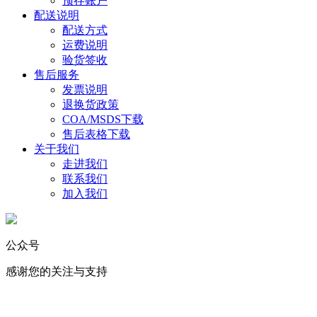
预存账户
配送说明
配送方式
运费说明
验货签收
售后服务
发票说明
退换货政策
COA/MSDS下载
售后表格下载
关于我们
走进我们
联系我们
加入我们
公众号
感谢您的关注与支持
化学试剂
｜
实验消耗品
｜
标准物质
｜
USP对照品 ｜ 生命科学 ｜ 仪
器耗材