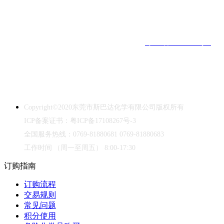
工作时间
（周一至周五）
8:00-17:30 ｜ 全国订购热线：0769-
81880681
东莞市斯巴达化学有限公司
｜
ICP备案证书：
粤ICP备17108267号-3
｜
Copyright©2020｜
中华人民共和国禁毒法
本网站销售的所有产品仅用于工业应用或者科学研究等非医疗目的，
不可用于人类或动物的临床诊断或治疗，非药用，非食用。
Copyright©2020
东莞市斯巴达化学有限公司版权所有
ICP
备案证书：粤
ICP
备
17108267
号
-3
全国服务热线：
0769-81880681 0769-81880683
工作时间
（周一至周五）
8:00-17:30
订购指南
订购流程
交易规则
常见问题
积分使用