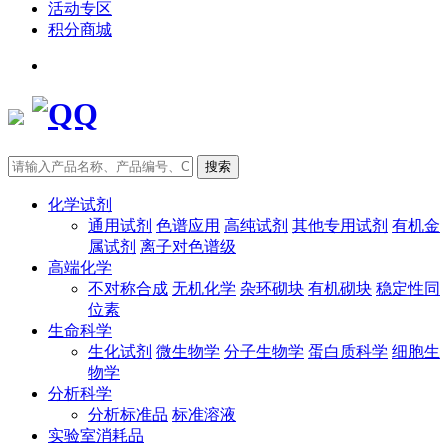
活动专区
积分商城
搜索
化学试剂
通用试剂
色谱应用
高纯试剂
其他专用试剂
有机金
属试剂
离子对色谱级
高端化学
不对称合成
无机化学
杂环砌块
有机砌块
稳定性同
位素
生命科学
生化试剂
微生物学
分子生物学
蛋白质科学
细胞生
物学
分析科学
分析标准品
标准溶液
实验室消耗品