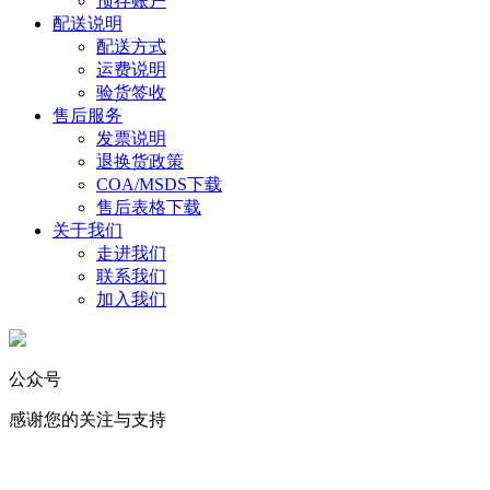
预存账户
配送说明
配送方式
运费说明
验货签收
售后服务
发票说明
退换货政策
COA/MSDS下载
售后表格下载
关于我们
走进我们
联系我们
加入我们
公众号
感谢您的关注与支持
化学试剂
｜
实验消耗品
｜
标准物质
｜
USP对照品 ｜ 生命科学 ｜ 仪
器耗材