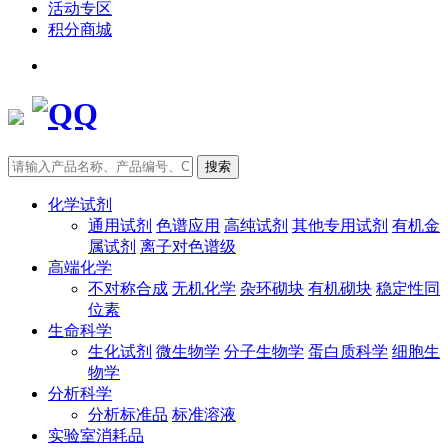
活动专区
积分商城
搜索
化学试剂
通用试剂
色谱应用
高纯试剂
其他专用试剂
有机金
属试剂
离子对色谱级
高端化学
不对称合成
无机化学
杂环砌块
有机砌块
稳定性同
位素
生命科学
生化试剂
微生物学
分子生物学
蛋白质科学
细胞生
物学
分析科学
分析标准品
标准溶液
实验室消耗品