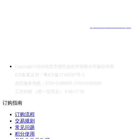
工作时间
（周一至周五）
8:00-17:30 ｜ 全国订购热线：0769-
81880681
东莞市斯巴达化学有限公司
｜
ICP备案证书：
粤ICP备17108267号-3
｜
Copyright©2020｜
中华人民共和国禁毒法
本网站销售的所有产品仅用于工业应用或者科学研究等非医疗目的，
不可用于人类或动物的临床诊断或治疗，非药用，非食用。
Copyright©2020
东莞市斯巴达化学有限公司版权所有
ICP
备案证书：粤
ICP
备
17108267
号
-3
全国服务热线：
0769-81880681 0769-81880683
工作时间
（周一至周五）
8:00-17:30
订购指南
订购流程
交易规则
常见问题
积分使用