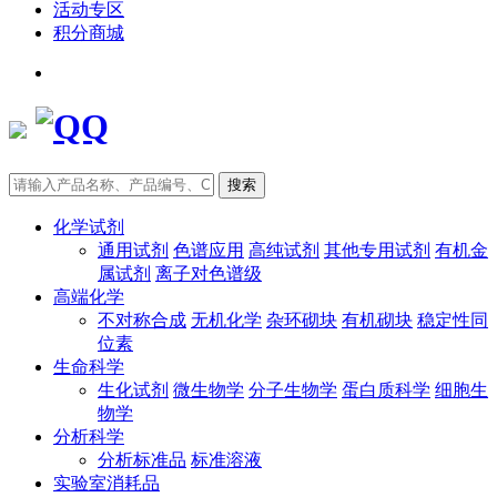
活动专区
积分商城
搜索
化学试剂
通用试剂
色谱应用
高纯试剂
其他专用试剂
有机金
属试剂
离子对色谱级
高端化学
不对称合成
无机化学
杂环砌块
有机砌块
稳定性同
位素
生命科学
生化试剂
微生物学
分子生物学
蛋白质科学
细胞生
物学
分析科学
分析标准品
标准溶液
实验室消耗品