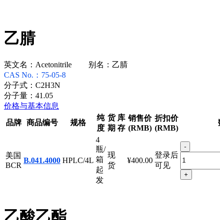
乙腈
英文名：
Acetonitrile
别名：
乙腈
CAS No.：
75-05-8
分子式：
C2H3N
分子量：
41.05
价格与基本信息
纯
货
库
销售价
折扣价
品牌
商品编号
规格
度
期
存
(RMB)
(RMB)
4
-
瓶/
现
登录后
美国
箱
B.041.4000
HPLC/4L
¥400.00
BCR
货
可见
起
+
发
乙酸乙酯