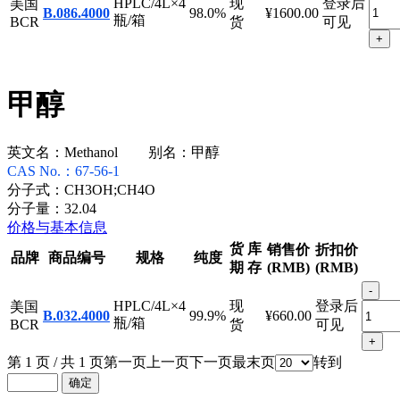
HPLC/4L×4
现
登录后
美国
B.086.4000
98.0%
¥1600.00
瓶/箱
BCR
货
可见
+
甲醇
英文名：
Methanol
别名：
甲醇
CAS No.：
67-56-1
分子式：
CH3OH;CH4O
分子量：
32.04
价格与基本信息
货
库
销售价
折扣价
品牌
商品编号
规格
纯度
期
存
(RMB)
(RMB)
-
HPLC/4L×4
现
登录后
美国
B.032.4000
99.9%
¥660.00
瓶/箱
BCR
货
可见
+
第 1 页 / 共 1 页
第一页
上一页
下一页
最末页
转到