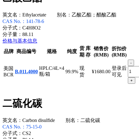
英文名：
Ethylacetate
别名：
乙酸乙酯；醋酸乙酯
CAS No.：
141-78-6
分子式：
C4H8O2
分子量：
88.11
价格与基本信息
货
库
销售价
折扣价
品牌
商品编号
规格
纯度
期
存
(RMB)
(RMB)
-
HPLC/4L×4
现
登录后
美国
B.011.4000
99.9%
¥1680.00
瓶/箱
BCR
货
可见
+
二硫化碳
英文名：
Carbon disulfide
别名：
二硫化碳
CAS No.：
75-15-0
分子式：
CS2