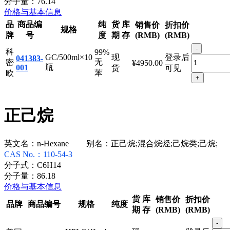
分子量：
76.14
价格与基本信息
品
商品编
纯
货
库
销售价
折扣价
规格
牌
号
度
期
存
(RMB)
(RMB)
-
科
99%
GC/500ml×10
现
登录后
041383-
无
密
¥4950.00
瓶
001
货
可见
苯
欧
+
正己烷
英文名：
n-Hexane
别名：
正己烷;混合烷烃;己烷类;己烷;
CAS No.：
110-54-3
分子式：
C6H14
分子量：
86.18
价格与基本信息
货
库
销售价
折扣价
品牌
商品编号
规格
纯度
期
存
(RMB)
(RMB)
-