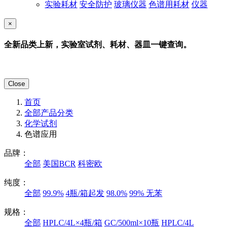
实验耗材
安全防护
玻璃仪器
色谱用耗材
仪器
×
全新品类上新，实验室试剂、耗材、器皿一键查询。
Close
首页
全部产品分类
化学试剂
色谱应用
品牌：
全部
美国BCR
科密欧
纯度：
全部
99.9%
4瓶/箱起发
98.0%
99% 无苯
规格：
全部
HPLC/4L×4瓶/箱
GC/500ml×10瓶
HPLC/4L