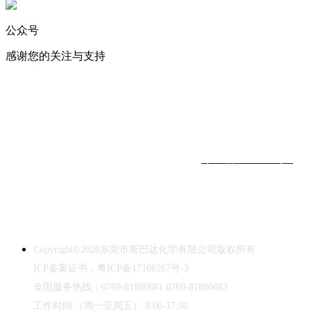
公众号
感谢您的关注与支持
化学试剂
｜
实验消耗品
｜
标准物质
｜
USP对照品 ｜ 生命科学 ｜ 仪
器耗材
工作时间
（周一至周五）
8:00-17:30 ｜ 全国订购热线：0769-
81880681
东莞市斯巴达化学有限公司
｜
ICP备案证书：
粤ICP备17108267号-3
｜
Copyright©2020｜
中华人民共和国禁毒法
本网站销售的所有产品仅用于工业应用或者科学研究等非医疗目的，
不可用于人类或动物的临床诊断或治疗，非药用，非食用。
Copyright©2020
东莞市斯巴达化学有限公司版权所有
ICP
备案证书：粤
ICP
备
17108267
号
-3
全国服务热线：
0769-81880681 0769-81880683
工作时间
（周一至周五）
8:00-17:30