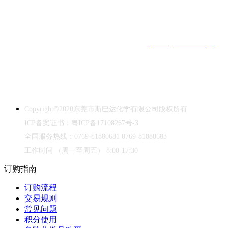
工作时间
（周一至周五）
8:00-17:30 ｜ 全国订购热线：0769-
81880681
东莞市斯巴达化学有限公司
｜
ICP备案证书：
粤ICP备17108267号-3
｜
Copyright©2020｜
中华人民共和国禁毒法
本网站销售的所有产品仅用于工业应用或者科学研究等非医疗目的，
不可用于人类或动物的临床诊断或治疗，非药用，非食用。
Copyright©2020
东莞市斯巴达化学有限公司版权所有
ICP
备案证书：粤
ICP
备
17108267
号
-3
全国服务热线：
0769-81880681 0769-81880683
工作时间
（周一至周五）
8:00-17:30
订购指南
订购流程
交易规则
常见问题
积分使用