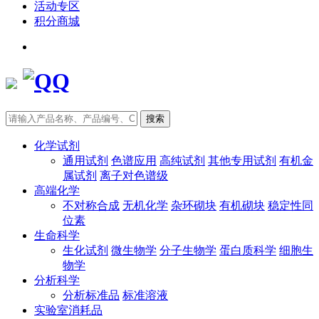
活动专区
积分商城
搜索
化学试剂
通用试剂
色谱应用
高纯试剂
其他专用试剂
有机金
属试剂
离子对色谱级
高端化学
不对称合成
无机化学
杂环砌块
有机砌块
稳定性同
位素
生命科学
生化试剂
微生物学
分子生物学
蛋白质科学
细胞生
物学
分析科学
分析标准品
标准溶液
实验室消耗品