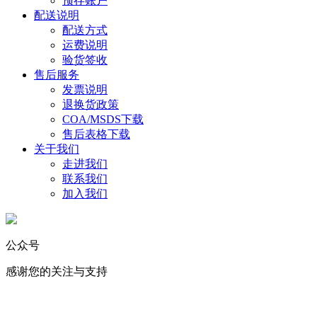
预存账户
配送说明
配送方式
运费说明
验货签收
售后服务
发票说明
退换货政策
COA/MSDS下载
售后表格下载
关于我们
走进我们
联系我们
加入我们
公众号
感谢您的关注与支持
化学试剂
｜
实验消耗品
｜
标准物质
｜
USP对照品 ｜ 生命科学 ｜ 仪
器耗材