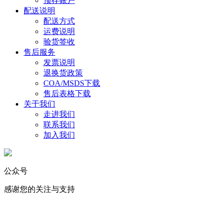
预存账户
配送说明
配送方式
运费说明
验货签收
售后服务
发票说明
退换货政策
COA/MSDS下载
售后表格下载
关于我们
走进我们
联系我们
加入我们
公众号
感谢您的关注与支持
化学试剂
｜
实验消耗品
｜
标准物质
｜
USP对照品 ｜ 生命科学 ｜ 仪
器耗材