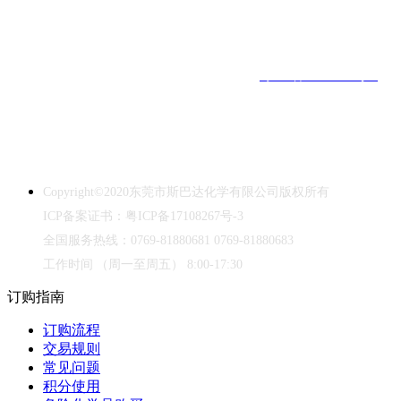
工作时间
（周一至周五）
8:00-17:30 ｜ 全国订购热线：0769-
81880681
东莞市斯巴达化学有限公司
｜
ICP备案证书：
粤ICP备17108267号-3
｜
Copyright©2020｜
中华人民共和国禁毒法
本网站销售的所有产品仅用于工业应用或者科学研究等非医疗目的，
不可用于人类或动物的临床诊断或治疗，非药用，非食用。
Copyright©2020
东莞市斯巴达化学有限公司版权所有
ICP
备案证书：粤
ICP
备
17108267
号
-3
全国服务热线：
0769-81880681 0769-81880683
工作时间
（周一至周五）
8:00-17:30
订购指南
订购流程
交易规则
常见问题
积分使用