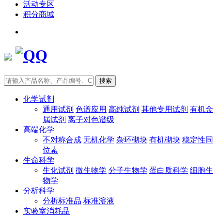
活动专区
积分商城
搜索
化学试剂
通用试剂
色谱应用
高纯试剂
其他专用试剂
有机金
属试剂
离子对色谱级
高端化学
不对称合成
无机化学
杂环砌块
有机砌块
稳定性同
位素
生命科学
生化试剂
微生物学
分子生物学
蛋白质科学
细胞生
物学
分析科学
分析标准品
标准溶液
实验室消耗品