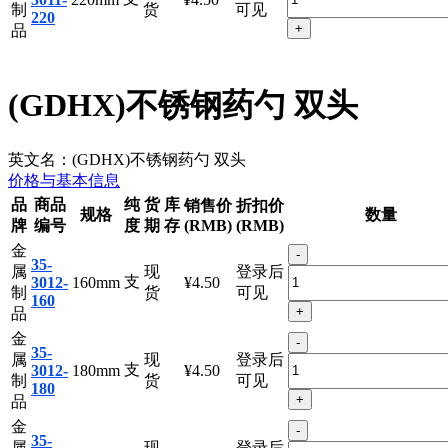
支
3011-
220mm
¥4.50
制
货
可见
220
+
品
(GDHX)不锈钢药勺 双头
英文名：
(GDHX)不锈钢药勺 双头
价格与基本信息
品
商品
纯
货
库
销售价
折扣价
规格
数量
牌
编号
度
期
存
(RMB)
(RMB)
金
-
35-
属
现
登录后
支
3012-
160mm
¥4.50
制
货
可见
160
+
品
金
-
35-
属
现
登录后
支
3012-
180mm
¥4.50
制
货
可见
180
+
品
金
-