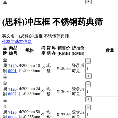
Φ200mm
属
现
登录后
7920-
400
个
¥205.80
1400
制
货
可见
目/0.038mm
+
品
(思科)冲压框 不锈钢药典筛
英文名：
(思科)冲压框 不锈钢药典筛
价格与基本信息
品
商品
纯
货
库
销售价
折扣价
规格
数量
牌
编号
度
期
存
(RMB)
(RMB)
金
-
属
Φ200mm 10
现
登录后
7120-
个
¥136.80
目/2.000mm
0001
制
货
可见
+
品
金
-
属
Φ200mm 24
现
登录后
7120-
个
¥136.80
目/0.850mm
0002
制
货
可见
+
品