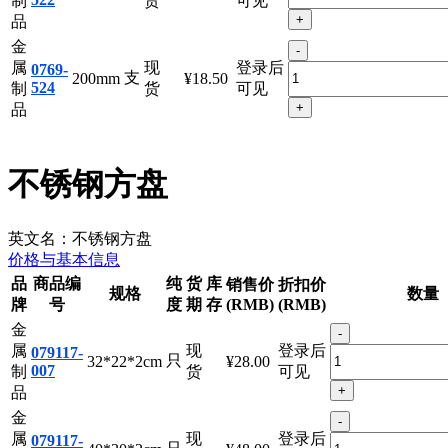
金
-
属
现
登录后
0769-
支
160mm
¥12.00
522
制
货
可见
+
品
金
-
属
现
登录后
0769-
支
200mm
¥18.50
524
制
货
可见
+
品
不锈钢方盘
英文名：
不锈钢方盘
价格与基本信息
品
商品编
纯
货
库
销售价
折扣价
规格
数量
牌
号
度
期
存
(RMB)
(RMB)
金
-
属
现
登录后
079117-
只
32*22*2cm
¥28.00
007
制
货
可见
+