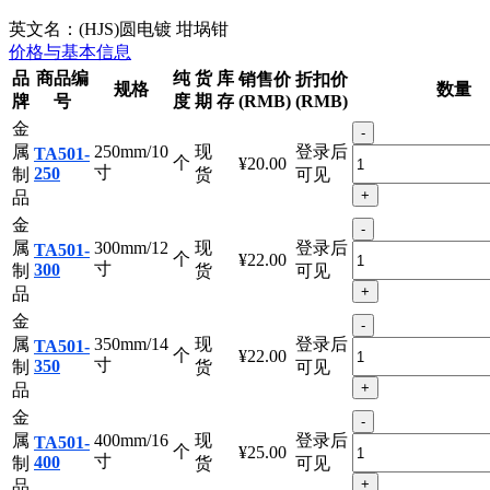
英文名：
(HJS)圆电镀 坩埚钳
价格与基本信息
品
商品编
纯
货
库
销售价
折扣价
规格
数量
牌
号
度
期
存
(RMB)
(RMB)
金
-
属
250mm/10
现
登录后
TA501-
个
¥20.00
寸
250
制
货
可见
+
品
金
-
属
300mm/12
现
登录后
TA501-
个
¥22.00
寸
300
制
货
可见
+
品
金
-
属
350mm/14
现
登录后
TA501-
个
¥22.00
寸
350
制
货
可见
+
品
金
-
属
400mm/16
现
登录后
TA501-
个
¥25.00
寸
400
制
货
可见