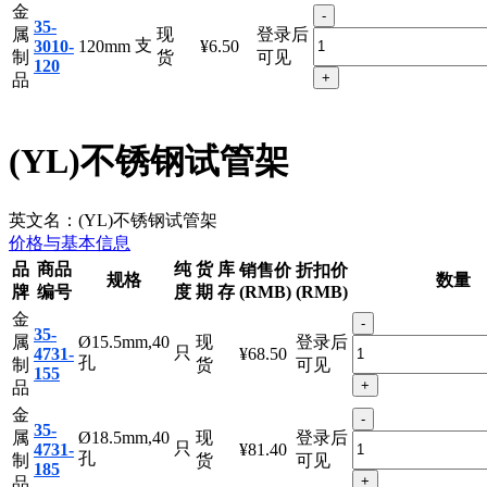
150
+
品
金
-
35-
属
现
登录后
支
3010-
120mm
¥6.50
制
货
可见
120
+
品
(YL)不锈钢试管架
英文名：
(YL)不锈钢试管架
价格与基本信息
品
商品
纯
货
库
销售价
折扣价
规格
数量
牌
编号
度
期
存
(RMB)
(RMB)
金
-
35-
属
Ø15.5mm,40
现
登录后
只
4731-
¥68.50
孔
制
货
可见
155
+
品
金
-
35-
属
Ø18.5mm,40
现
登录后