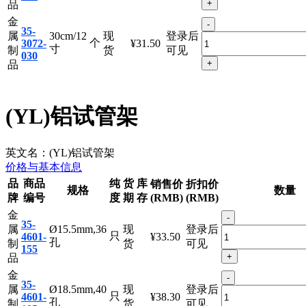
属
26cm/10
现
登录后
个
3072-
¥22.70
寸
制
货
可见
026
+
品
金
-
35-
属
30cm/12
现
登录后
个
3072-
¥31.50
寸
制
货
可见
030
+
品
(YL)铝试管架
英文名：
(YL)铝试管架
价格与基本信息
品
商品
纯
货
库
销售价
折扣价
规格
数量
牌
编号
度
期
存
(RMB)
(RMB)
金
-
35-
属
Ø15.5mm,36
现
登录后
只
4601-
¥33.50
孔
制
货
可见
155
+
品
金