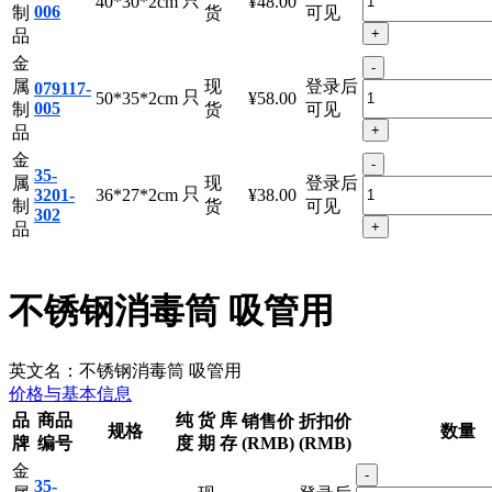
品
金
-
属
现
登录后
079117-
只
40*30*2cm
¥48.00
006
制
货
可见
+
品
金
-
属
现
登录后
079117-
只
50*35*2cm
¥58.00
005
制
货
可见
+
品
金
-
35-
属
现
登录后
只
3201-
36*27*2cm
¥38.00
制
货
可见
302
+
品
不锈钢消毒筒 吸管用
英文名：
不锈钢消毒筒 吸管用
价格与基本信息
品
商品
纯
货
库
销售价
折扣价