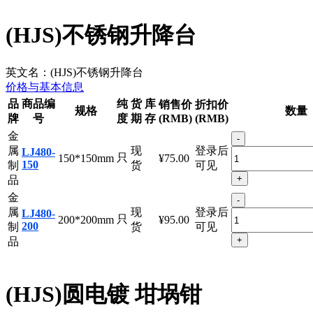
(HJS)不锈钢升降台
英文名：
(HJS)不锈钢升降台
价格与基本信息
品
商品编
纯
货
库
销售价
折扣价
规格
数量
牌
号
度
期
存
(RMB)
(RMB)
金
-
属
现
登录后
LJ480-
只
150*150mm
¥75.00
150
制
货
可见
+
品
金
-
属
现
登录后
LJ480-
只
200*200mm
¥95.00
200
制
货
可见
+
品
(HJS)圆电镀 坩埚钳