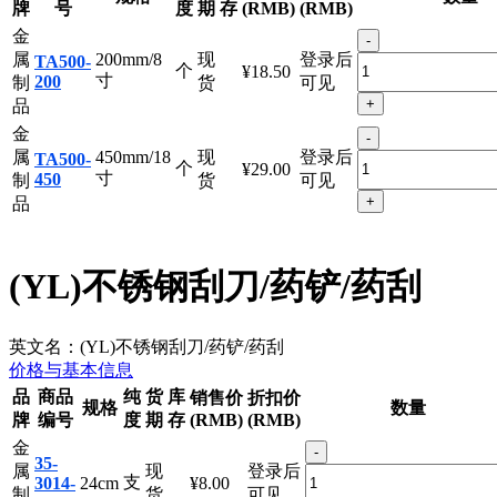
品
商品编
纯
货
库
销售价
折扣价
规格
数量
牌
号
度
期
存
(RMB)
(RMB)
金
-
属
200mm/8
现
登录后
TA500-
个
¥18.50
寸
200
制
货
可见
+
品
金
-
属
450mm/18
现
登录后
TA500-
个
¥29.00
寸
450
制
货
可见
+
品
(YL)不锈钢刮刀/药铲/药刮
英文名：
(YL)不锈钢刮刀/药铲/药刮
价格与基本信息
品
商品
纯
货
库
销售价
折扣价
规格
数量
牌
编号
度
期
存
(RMB)
(RMB)
金
-
35-