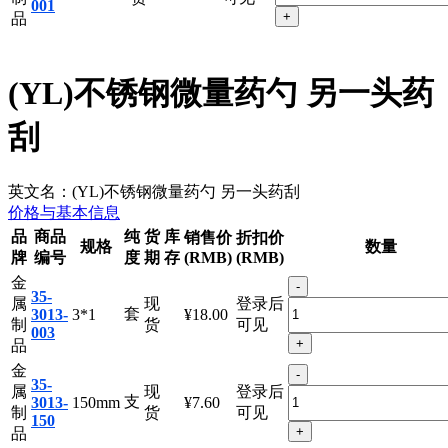
属
现
登录后
支
3014-
24cm
¥8.00
制
货
可见
001
+
品
(YL)不锈钢微量药勺 另一头药
刮
英文名：
(YL)不锈钢微量药勺 另一头药刮
价格与基本信息
品
商品
纯
货
库
销售价
折扣价
规格
数量
牌
编号
度
期
存
(RMB)
(RMB)
金
-
35-
属
现
登录后
套
3013-
3*1
¥18.00
制
货
可见
003
+
品
金
-
35-
属
现
登录后
支
3013-
150mm
¥7.60
制
货
可见