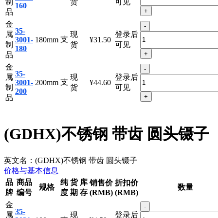
制
货
可见
160
+
品
金
-
35-
属
现
登录后
支
3001-
180mm
¥31.50
制
货
可见
180
+
品
金
-
35-
属
现
登录后
支
3001-
200mm
¥44.60
制
货
可见
200
+
品
(GDHX)不锈钢 带齿 圆头镊子
英文名：
(GDHX)不锈钢 带齿 圆头镊子
价格与基本信息
品
商品
纯
货
库
销售价
折扣价
规格
数量
牌
编号
度
期
存
(RMB)
(RMB)
金
-
35-
属
现
登录后