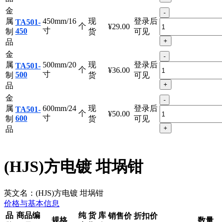
+
品
金
-
属
450mm/16
现
登录后
TA501-
个
¥29.00
寸
450
制
货
可见
+
品
金
-
属
500mm/20
现
登录后
TA501-
个
¥36.00
寸
500
制
货
可见
+
品
金
-
属
600mm/24
现
登录后
TA501-
个
¥50.00
寸
600
制
货
可见
+
品
(HJS)方电镀 坩埚钳
英文名：
(HJS)方电镀 坩埚钳
价格与基本信息