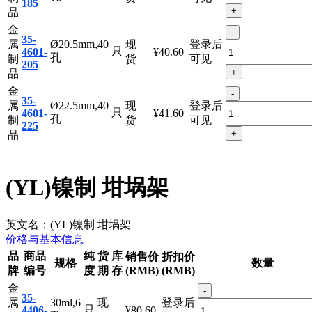
-
35-
属
Ø18.5mm,40
现
登录后
只
4601-
¥38.30
孔
制
货
可见
185
+
品
金
-
35-
属
Ø20.5mm,40
现
登录后
只
4601-
¥40.60
孔
制
货
可见
205
+
品
金
-
35-
属
Ø22.5mm,40
现
登录后
只
4601-
¥41.60
孔
制
货
可见
225
+
品
(YL)镍制 坩埚架
英文名：
(YL)镍制 坩埚架
价格与基本信息
品
商品
纯
货
库
销售价
折扣价
规格
数量
牌
编号
度
期
存
(RMB)
(RMB)