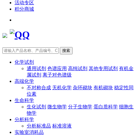
活动专区
积分商城
搜索
化学试剂
通用试剂
色谱应用
高纯试剂
其他专用试剂
有机金
属试剂
离子对色谱级
高端化学
不对称合成
无机化学
杂环砌块
有机砌块
稳定性同
位素
生命科学
生化试剂
微生物学
分子生物学
蛋白质科学
细胞生
物学
分析科学
分析标准品
标准溶液
实验室消耗品