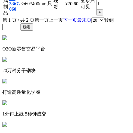
规格
数量
牌
编号
度
期
存
(RMB)
(RMB)
金
-
35-
属
现
登录后
只
3367-
Ø60*400mm
¥70.60
制
货
可见
060
+
品
第 1 页 / 共 2 页
第一页
上一页
下一页
最末页
转到
O2O新零售交易平台
20万种分子砌块
打造高质量化学圈
1分钟上线 5秒钟成交