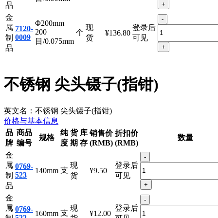
-
Φ200mm
属
现
登录后
7120-
180
个
¥136.80
0008
制
货
可见
目/0.99mm
+
品
金
-
Φ200mm
属
现
登录后
7120-
200
个
¥136.80
0009
制
货
可见
目/0.075mm
+
品
不锈钢 尖头镊子(指钳)
英文名：
不锈钢 尖头镊子(指钳)
价格与基本信息
品
商品
纯
货
库
销售价
折扣价
规格
数量
牌
编号
度
期
存
(RMB)
(RMB)
金
-
属
现
登录后
0769-
支
140mm
¥9.50
523
制
货
可见
+
品