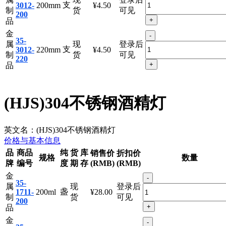
35-
属
现
登录后
支
3012-
200mm
¥4.50
制
货
可见
200
+
品
金
-
35-
属
现
登录后
支
3012-
220mm
¥4.50
制
货
可见
220
+
品
(HJS)304不锈钢酒精灯
英文名：
(HJS)304不锈钢酒精灯
价格与基本信息
品
商品
纯
货
库
销售价
折扣价
规格
数量
牌
编号
度
期
存
(RMB)
(RMB)
金
-
35-
属
现
登录后
盏
1711-
200ml
¥28.00
制
货
可见
200
+
品