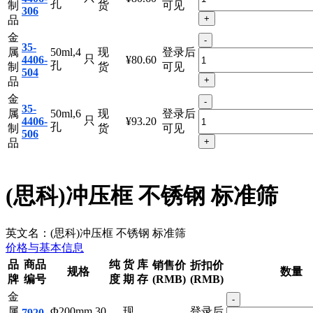
金
-
35-
属
30ml,6
现
登录后
只
4406-
¥80.60
孔
制
货
可见
306
+
品
金
-
35-
属
50ml,4
现
登录后
只
4406-
¥80.60
孔
制
货
可见
504
+
品
金
-
35-
属
50ml,6
现
登录后
只
4406-
¥93.20
孔
制
货
可见
506
+
品
(思科)冲压框 不锈钢 标准筛
英文名：
(思科)冲压框 不锈钢 标准筛
价格与基本信息
品
商品
纯
货
库
销售价
折扣价
规格
数量
牌
编号
度
期
存
(RMB)
(RMB)