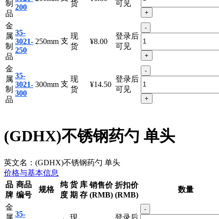
支
3021-
200mm
¥6.80
制
货
可见
200
+
品
金
-
35-
属
现
登录后
支
3021-
250mm
¥8.00
制
货
可见
250
+
品
金
-
35-
属
现
登录后
支
3021-
300mm
¥14.50
制
货
可见
300
+
品
(GDHX)不锈钢药勺 单头
英文名：
(GDHX)不锈钢药勺 单头
价格与基本信息
品
商品
纯
货
库
销售价
折扣价
规格
数量
牌
编号
度
期
存
(RMB)
(RMB)
金
-
35-