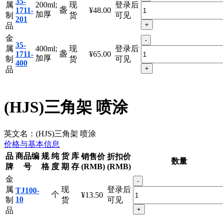
金
-
35-
属
200ml;
现
登录后
盏
1711-
¥48.00
加厚
制
货
可见
201
+
品
金
-
35-
属
400ml;
现
登录后
盏
1711-
¥65.00
加厚
制
货
可见
400
+
品
(HJS)三角架 喷涂
英文名：
(HJS)三角架 喷涂
价格与基本信息
品
商品编
规
纯
货
库
销售价
折扣价
数量
牌
号
格
度
期
存
(RMB)
(RMB)
金
-
属
现
登录后
TJ100-
个
¥13.50
10
制
货
可见
+
品