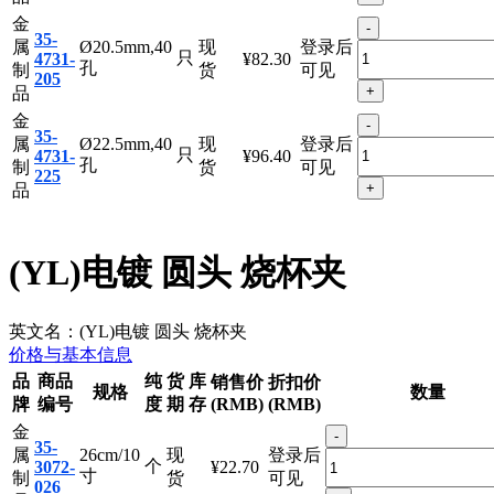
只
4731-
¥81.40
孔
制
货
可见
185
+
品
金
-
35-
属
Ø20.5mm,40
现
登录后
只
4731-
¥82.30
孔
制
货
可见
205
+
品
金
-
35-
属
Ø22.5mm,40
现
登录后
只
4731-
¥96.40
孔
制
货
可见
225
+
品
(YL)电镀 圆头 烧杯夹
英文名：
(YL)电镀 圆头 烧杯夹
价格与基本信息
品
商品
纯
货
库
销售价
折扣价
规格
数量
牌
编号
度
期
存
(RMB)
(RMB)
金
-
35-