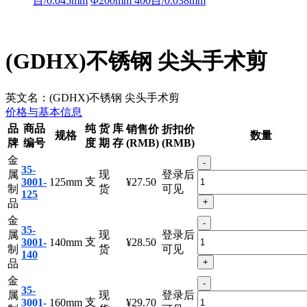
目/0.045mm
Φ200mm 400目/0.038mm
(GDHX)不锈钢 尖头手术剪
英文名：
(GDHX)不锈钢 尖头手术剪
价格与基本信息
品
商品
纯
货
库
销售价
折扣价
规格
数量
牌
编号
度
期
存
(RMB)
(RMB)
金
-
35-
属
现
登录后
支
3001-
125mm
¥27.50
制
货
可见
125
+
品
金
-
35-
属
现
登录后
支
3001-
140mm
¥28.50
制
货
可见
140
+
品
金
-
35-
属
现
登录后
支
3001-
160mm
¥29.70