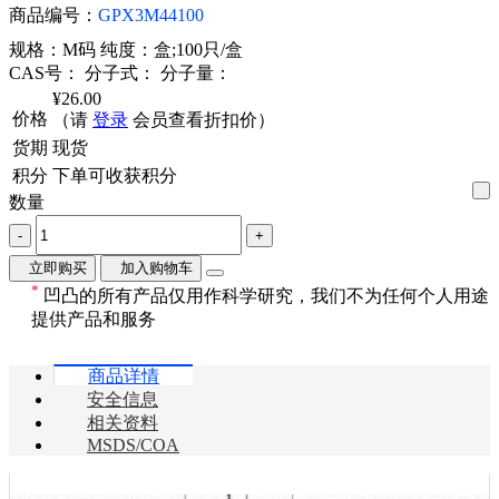
商品编号：
GPX3M44100
规格：M码
纯度：盒;100只/盒
CAS号：
分子式：
分子量：
¥26.00
价格
（请
登录
会员查看折扣价）
货期
现货
积分
下单可收获
积分
数量
-
+
立即购买
加入购物车
*
凹凸的所有产品仅用作科学研究，我们不为任何个人用途
提供产品和服务
商品详情
安全信息
相关资料
MSDS/COA