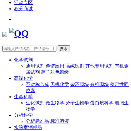
活动专区
积分商城
搜索
化学试剂
通用试剂
色谱应用
高纯试剂
其他专用试剂
有机金
属试剂
离子对色谱级
高端化学
不对称合成
无机化学
杂环砌块
有机砌块
稳定性同
位素
生命科学
生化试剂
微生物学
分子生物学
蛋白质科学
细胞生
物学
分析科学
分析标准品
标准溶液
实验室消耗品