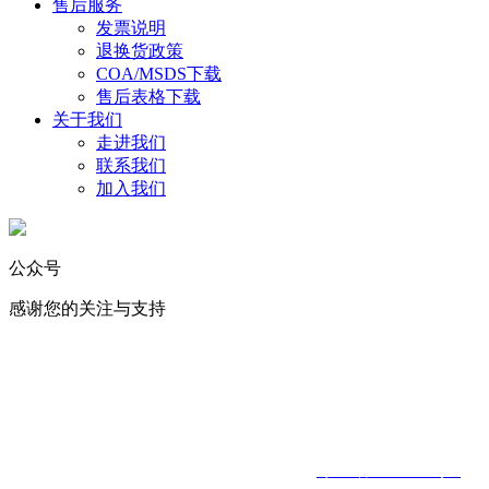
售后服务
发票说明
退换货政策
COA/MSDS下载
售后表格下载
关于我们
走进我们
联系我们
加入我们
公众号
感谢您的关注与支持
化学试剂
｜
实验消耗品
｜
标准物质
｜
USP对照品 ｜ 生命科学 ｜ 仪
器耗材
工作时间
（周一至周五）
8:00-17:30 ｜ 全国订购热线：0769-
81880681
东莞市斯巴达化学有限公司
｜
ICP备案证书：
粤ICP备17108267号-3
｜