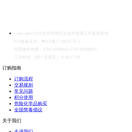
Copyright©2020｜
中华人民共和国禁毒法
本网站销售的所有产品仅用于工业应用或者科学研究等非医疗目的，
不可用于人类或动物的临床诊断或治疗，非药用，非食用。
Copyright©2020
东莞市斯巴达化学有限公司版权所有
ICP
备案证书：粤
ICP
备
17108267
号
-3
全国服务热线：
0769-81880681 0769-81880683
工作时间
（周一至周五）
8:00-17:30
订购指南
订购流程
交易规则
常见问题
积分使用
危险化学品购买
全国禁毒倡议
关于我们
走进我们